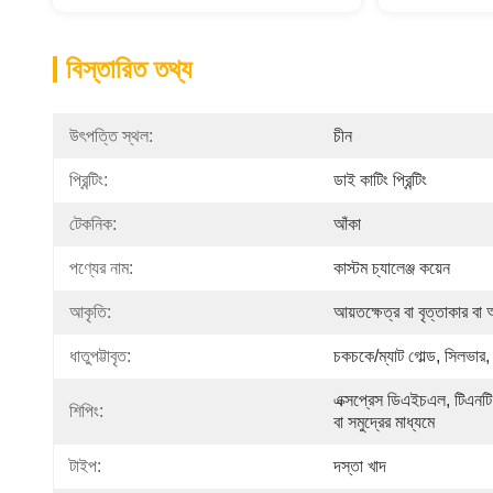
বিস্তারিত তথ্য
উৎপত্তি স্থল:
চীন
প্রিন্টিং:
ডাই কাটিং প্রিন্টিং
টেকনিক:
আঁকা
পণ্যের নাম:
কাস্টম চ্যালেঞ্জ কয়েন
আকৃতি:
আয়তক্ষেত্র বা বৃত্তাকার ব
ধাতুপট্টাবৃত:
চকচকে/ম্যাট গোল্ড, সিলভার, 
এক্সপ্রেস ডিএইচএল, টিএনটি
শিপিং:
বা সমুদ্রের মাধ্যমে
টাইপ:
দস্তা খাদ