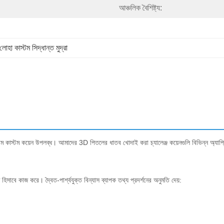
আঞ্চলিক বৈশিষ্ট্য:
লোহা কাস্টম সিদ্ধান্ত মুদ্রা
য়াম কাস্টম কয়েন উপলব্ধ। আমাদের 3D পিতলের ধাতব খোদাই করা চ্যালেঞ্জ কয়েনগুলি বিভিন্ন অ্যাপ্
্জাম হিসাবে কাজ করে। দ্বৈত-পার্শ্বযুক্ত বিন্যাস ব্যাপক তথ্য প্রদর্শনের অনুমতি দেয়: