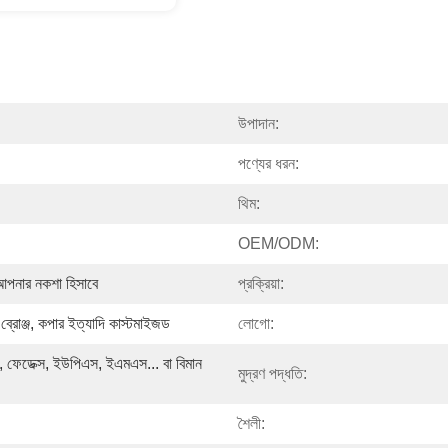
উপাদান:
পণ্যের ধরন:
থিম:
OEM/ODM:
া আপনার নকশা হিসাবে
প্রক্রিয়া:
ব্রোঞ্জ, কপার ইত্যাদি কাস্টমাইজড
লোগো:
, ফেডেক্স, ইউপিএস, ইএমএস... বা বিমান 
মুদ্রণ পদ্ধতি:
শৈলী: