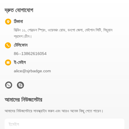
দ্রুত যোগাযোগ
ঠিকানা
বিল্ডিং ১১, গোল্ডেন স্প্রিং, ওয়েনঝং রোড, ডংপো জেলা, মেইশান সিটি, সিচুয়ান
প্রদেশ।চীন।
টেলিফোন
86--13862616054
ই-মেইল
alice@sjrbadge.com
আমাদের নিউজলেটার
আমাদের নিউজলেটারে সাবস্ক্রাইব করুন এবং আরও অনেক কিছু পেতে পারেন।