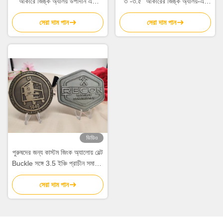
আকারে জিঙ্ক অ্যালয় উপাদান এবং
৩"-৩.৫" আকারের জিঙ্ক অ্যালয়-এর
কাস্টম লোগো সহ কাস্টম বেল্ট বাকল
তৈরি ওয়েস্টার্ন কাস্টম বেল্ট বাকল
সেরা দাম পান
সেরা দাম পান
ভিডিও
পুরুষদের জন্য কাস্টম জিংক অ্যালোয় বেল্ট
Buckle সঙ্গে 3.5 ইঞ্চি প্রাচীন সমাপ্তি
- ব্যক্তিগতকৃত মেটাল পিন Buckle
সেরা দাম পান