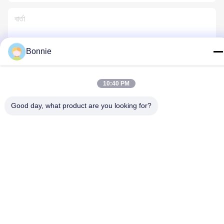
Bonnie
আমাদের সাথে যোগাযোগ
10:40 PM
Good day, what product are you looking for?
গোপনীয়তা নীতি
|
সাইট ম্যাপ
| চীন ভালো মানের কাস্টম লেপেল পিন সরবরাহকারী।
কপিরাইট © 2025-2026 Meishan Jize Crafts Co., Ltd. সমস্ত অধিকার
সংরক্ষিত।