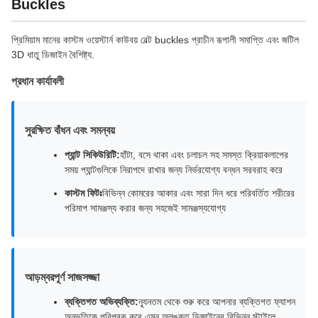
Buckles
প্রিমিয়াম মানের কাস্টম ওয়েস্টার্ন কাউবয় বেল্ট buckles প্রাচীন রূপালী সমাপ্তি এবং জটিল
3D ধাতু ডিজাইন বৈশিষ্ট্য.
প্রধান কার্যাবলী
সুরক্ষিত বাঁধন এবং সমন্বয়
প্যান্ট সিকিউরিটি:
হাঁটা, বসে থাকা এবং চলাচল সহ সমস্ত ক্রিয়াকলাপের
সময় প্যান্টগুলিকে নিরাপদে রাখার জন্য নির্ভরযোগ্য বন্ধন সরবরাহ করে
কাস্টম ফিটঃ
বিভিন্ন কোমরের আকার এবং সারা দিন ধরে পরিবর্তিত শরীরের
পরিমাপ সামঞ্জস্য করার জন্য সহজেই সামঞ্জস্যযোগ্য
আড়ম্বরপূর্ণ সাজসজ্জা
ব্যক্তিগত অভিব্যক্তি:
ন্যূনতম থেকে শুরু করে আপনার ব্যক্তিগত ফ্যাশন
অনুভূতিকে পরিপূরক করে এমন অলঙ্কৃত ডিজাইনের বিভিন্ন স্টাইলে