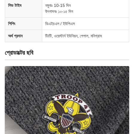
লিড টাইম
নমুনাঃ 10-15 দিন
উৎপাদনঃ ১০-১৫ দিন
শিপিং
ডিএইচএল / ইউপিএস
অর্থ প্রদান
টি/টি, ওয়েস্টার্ন ইউনিয়ন, পেপাল, মনিগ্রাম
প্রোডাক্টের ছবি