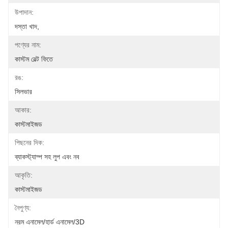
উপাদান:
দস্তা খাদ,
পণ্যের নাম:
কাস্টম বেল্ট ফিতে
রঙ:
সিলভার
আকার:
কাস্টমাইজড
পিছনের দিক:
ব্যাকস্ট্যাম্প সহ লুপ এবং নব
আকৃতি:
কাস্টমাইজড
নৈপুণ্য:
নরম এনামেল/হার্ড এনামেল/3D