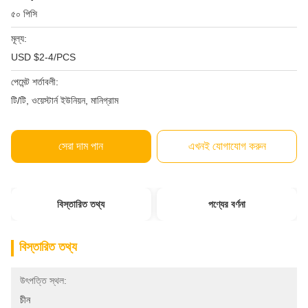
৫০ পিসি
মূল্য:
USD $2-4/PCS
পেমেন্ট শর্তাবলী:
টি/টি, ওয়েস্টার্ন ইউনিয়ন, মানিগ্রাম
সেরা দাম পান
এখনই যোগাযোগ করুন
বিস্তারিত তথ্য
পণ্যের বর্ণনা
বিস্তারিত তথ্য
উৎপত্তি স্থল:
চীন