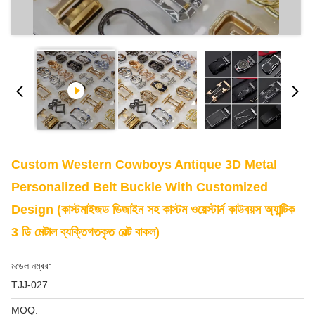
Custom Western Cowboys Antique 3D Metal
Personalized Belt Buckle With Customized
Design (কাস্টমাইজড ডিজাইন সহ কাস্টম ওয়েস্টার্ন কাউবয়স অ্যান্টিক
3 ডি মেটাল ব্যক্তিগতকৃত বেল্ট বাকল)
মডেল নম্বর:
TJJ-027
MOQ: