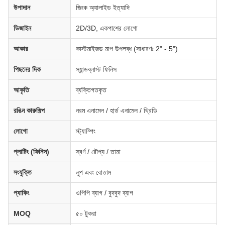
উপাদান
জিংক অ্যালাইড ইত্যাদি
ডিজাইন
2D/3D, একপাশের লোগো
আকার
কাস্টমাইজড মাপ উপলব্ধ (সাধারণঃ 2" - 5")
পিছনের দিক
স্যান্ডব্লাস্ট ফিনিস
আকৃতি
ব্যক্তিগতকৃত
রঙিন কারুশিল্প
নরম এনামেল / হার্ড এনামেল / থ্রিডি
লোগো
স্ট্যাম্পিং
প্লাটিং (ফিনিস)
স্বর্ণ / রৌপ্য / তামা
সংযুক্তি
লুপ এবং বোতাম
প্যাকিং
ওপিপি ব্যাগ / বুদবুদ ব্যাগ
MOQ
৫০ টুকরা