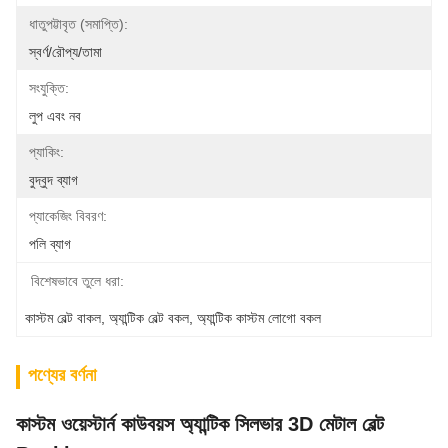
ধাতুপট্টাবৃত (সমাপ্তি):
স্বর্ণ/রৌপ্য/তামা
সংযুক্তি:
লুপ এবং নব
প্যাকিং:
বুদ্বুদ ব্যাগ
প্যাকেজিং বিবরণ:
পলি ব্যাগ
বিশেষভাবে তুলে ধরা:
কাস্টম বেল্ট বাকল
, 
অ্যান্টিক বেল্ট বকল
, 
অ্যান্টিক কাস্টম লোগো বকল
পণ্যের বর্ণনা
কাস্টম ওয়েস্টার্ন কাউবয়স অ্যান্টিক সিলভার 3D মেটাল বেল্ট