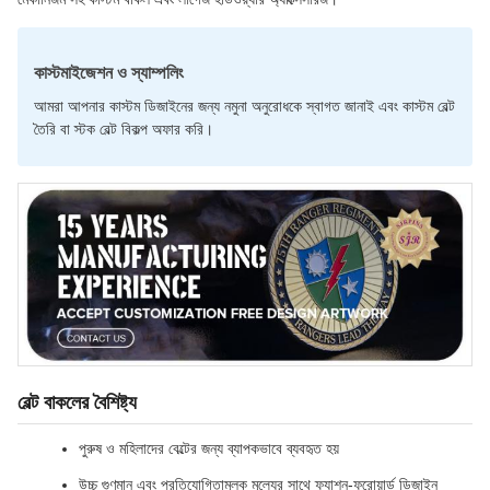
কাস্টমাইজেশন ও স্যাম্পলিং
আমরা আপনার কাস্টম ডিজাইনের জন্য নমুনা অনুরোধকে স্বাগত জানাই এবং কাস্টম বেল্ট
তৈরি বা স্টক বেল্ট বিকল্প অফার করি।
বেল্ট বাকলের বৈশিষ্ট্য
পুরুষ ও মহিলাদের বেল্টের জন্য ব্যাপকভাবে ব্যবহৃত হয়
উচ্চ গুণমান এবং প্রতিযোগিতামূলক মূল্যের সাথে ফ্যাশন-ফরোয়ার্ড ডিজাইন