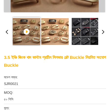
3.5 ইঞ্চি জিংক খাদ কাস্টম প্রাচীন সিলভার বেল্ট Buckle নিয়মিত সংযোগ
Buckle
মডেল নম্বর:
SJR0021
MOQ:
৫০ পিসি
মূল্য: