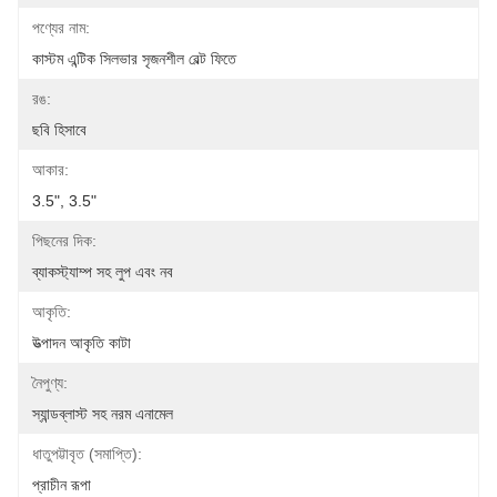
পণ্যের নাম:
কাস্টম এন্টিক সিলভার সৃজনশীল বেল্ট ফিতে
রঙ:
ছবি হিসাবে
আকার:
3.5", 3.5"
পিছনের দিক:
ব্যাকস্ট্যাম্প সহ লুপ এবং নব
আকৃতি:
উত্পাদন আকৃতি কাটা
নৈপুণ্য:
স্যান্ডব্লাস্ট সহ নরম এনামেল
ধাতুপট্টাবৃত (সমাপ্তি):
প্রাচীন রূপা