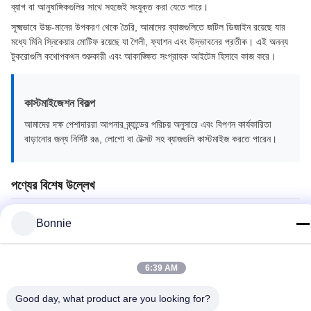
ব্যাগ বা আনুষাঙ্গিকগুলির সাথে সহজেই সংযুক্ত করা যেতে পারে।
সূক্ষ্মভাবে উচ্চ-মানের উপকরণ থেকে তৈরি, আমাদের ব্যাজগুলিতে জটিল ডিজাইন রয়েছে যার
মধ্যে মিনি স্নিকেয়ার মোটিফ রয়েছে যা শৈলী, ফ্যাশন এবং উদ্ভাবনের প্রতীক। এই অনন্য
টুকরোগুলি কথোপকথন শুরুকারী এবং আকাঙ্ক্ষিত সংগ্রাহক আইটেম হিসাবে কাজ করে।
কাস্টমাইজেশন বিকল্প
আমাদের দক্ষ পেশাদাররা আপনার ব্র্যান্ডের পরিচয় অনুসারে এবং বিপণন কার্যকারিতা
বাড়ানোর জন্য নির্দিষ্ট রঙ, লোগো বা টেক্সট সহ ব্যাজগুলি কাস্টমাইজ করতে পারেন।
পণ্যের বিশেষ উল্লেখ
Bonnie
উপাদান
লোহা / পিতল / তামা / দস্তা খাদ ইত্যাদি।
নকশা
2D/3D, এক পাশের লোগো বা ডাবল
6:39 AM
আকার
অনুরোধ অনুযায়ী, সাধারণ আকারের পরিসীমা 1/2" - 5"
Good day, what product are you looking for?
পেছনের দিক
ফাঁকা / স্যান্ডব্লাস্ট / বোনা / লেজার খোদাই / খোদাই