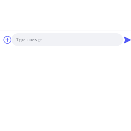
Photo
Video Call
Audio Call