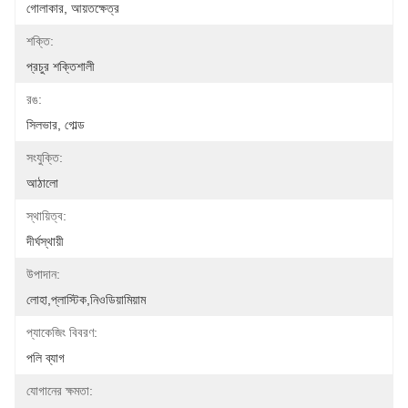
গোলাকার, আয়তক্ষেত্র
শক্তি:
প্রচুর শক্তিশালী
রঙ:
সিলভার, গোল্ড
সংযুক্তি:
আঠালো
স্থায়িত্ব:
দীর্ঘস্থায়ী
উপাদান:
লোহা,প্লাস্টিক,নিওডিয়ামিয়াম
প্যাকেজিং বিবরণ:
পলি ব্যাগ
যোগানের ক্ষমতা: