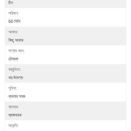
চীন
পরিমাণ:
50 পিসি
আকার:
কিছু আকার
পণ্যের ধরন:
চৌম্বক
বহুমুখিতা:
বহু-উদ্দেশ্য
সুবিধা:
ব্যবহার সহজ
ব্যবহার:
ব্যাজধারক
আকৃতি: