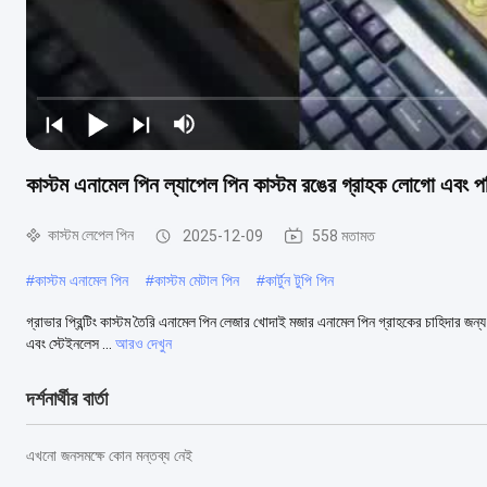
কাস্টম এনামেল পিন ল্যাপেল পিন কাস্টম রঙের গ্রাহক লোগো এবং প
কাস্টম লেপেল পিন
2025-12-09
558 মতামত
#
কাস্টম এনামেল পিন
#
কাস্টম মেটাল পিন
#
কার্টুন টুপি পিন
গ্রাভার প্রিন্টিং কাস্টম তৈরি এনামেল পিন লেজার খোদাই মজার এনামেল পিন গ্রাহকের চাহিদার জন্য স
এবং স্টেইনলেস ...
আরও দেখুন
দর্শনার্থীর বার্তা
এখনো জনসমক্ষে কোন মন্তব্য নেই