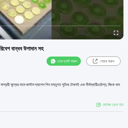
রিবেশ বান্ধব উপাদান সহ
এখন চ্যাট করুন
শেয়ার করুন
াশ্রয়ী মূল্যের দামে কাস্টম ল্যাপেল পিন বস্তুগত সুবিধা টেকসই এবং দীর্ঘস্থায়ীঃরৌপ্য, জিংক খাদ
মেসেজ রেখে যান