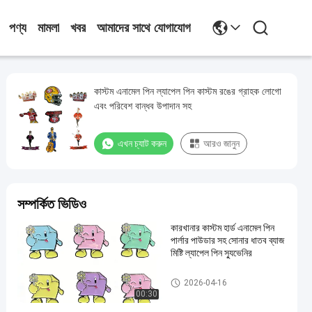
পণ্য
মামলা
খবর
আমাদের সাথে যোগাযোগ
কাস্টম এনামেল পিন ল্যাপেল পিন কাস্টম রঙের গ্রাহক লোগো
এবং পরিবেশ বান্ধব উপাদান সহ
এখন চ্যাট করুন
আরও জানুন
সম্পর্কিত ভিডিও
কারখানার কাস্টম হার্ড এনামেল পিন ️
পার্লার পাউডার সহ সোনার ধাতব ব্যাজ ️
মিষ্টি ল্যাপেল পিন স্যুভেনির
কাস্টম লেপেল পিন
2026-04-16
00:30