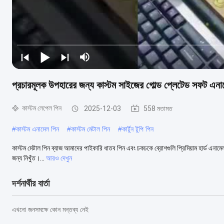
প্রচারমূলক উপহারের জন্য কাস্টম সাইজের গোল্ড প্লেটেড সফট এনাম
কাস্টম লেপেল পিন
2025-12-03
558 মতামত
#
কাস্টম এনামেল পিন
#
কাস্টম মেটাল পিন
#
কার্টুন টুপি পিন
কাস্টম মেটাল পিন ব্যাজ আমাদের পাইকারি ধাতব পিন এবং চকচকে ব্রোশগুলি প্রিমিয়াম হার্ড এনামেল এব
জন্য নিখুঁত।...
আরও দেখুন
দর্শনার্থীর বার্তা
এখনো জনসমক্ষে কোন মন্তব্য নেই