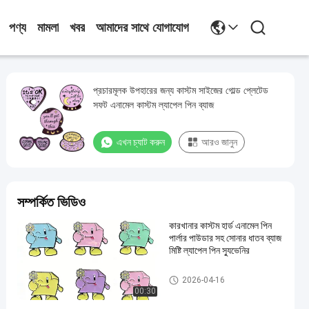
পণ্য
মামলা
খবর
আমাদের সাথে যোগাযোগ
প্রচারমূলক উপহারের জন্য কাস্টম সাইজের গোল্ড প্লেটেড
সফট এনামেল কাস্টম ল্যাপেল পিন ব্যাজ
এখন চ্যাট করুন
আরও জানুন
সম্পর্কিত ভিডিও
কারখানার কাস্টম হার্ড এনামেল পিন ️
পার্লার পাউডার সহ সোনার ধাতব ব্যাজ ️
মিষ্টি ল্যাপেল পিন স্যুভেনির
কাস্টম লেপেল পিন
2026-04-16
00:30