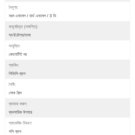
নৈপুণ্য:
নরম এনামেল / হার্ড এনামেল / 3 ডি
ধাতুপট্টাবৃত (সমাপ্তি):
স্বর্ণ/রৌপ্য/তামা
সংযুক্তি:
কোনোটিই নয়
প্যাকিং:
পিভিসি ব্যাগ
শৈলী:
লোক শিল্প
ব্যবহার করুন:
ব্যবসায়িক উপহার
প্যাকেজিং বিবরণ:
পলি ব্যাগ