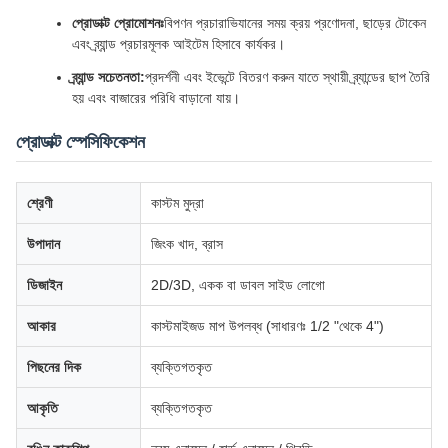
প্রোডাক্ট প্রোমোশনঃ
বিপণন প্রচারাভিযানের সময় ক্রয় প্রণোদনা, ছাড়ের টোকেন
এবং ব্র্যান্ড প্রচারমূলক আইটেম হিসাবে কার্যকর।
ব্র্যান্ড সচেতনতা:
প্রদর্শনী এবং ইভেন্টে বিতরণ করুন যাতে স্থায়ী ব্র্যান্ডের ছাপ তৈরি
হয় এবং বাজারের পরিধি বাড়ানো যায়।
প্রোডাক্ট স্পেসিফিকেশন
শ্রেণী
কাস্টম মুদ্রা
উপাদান
জিংক খাদ, ব্রাস
ডিজাইন
2D/3D, একক বা ডাবল সাইড লোগো
আকার
কাস্টমাইজড মাপ উপলব্ধ (সাধারণঃ 1/2 "থেকে 4")
পিছনের দিক
ব্যক্তিগতকৃত
আকৃতি
ব্যক্তিগতকৃত