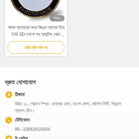
ভিডিও
স্মারক ব্যবহারের জন্য জিঙ্ক অ্যালয় দিয়ে
তৈরি 3D লোগো সহ অ্যান্টিক গোল্ড
কাস্টম চ্যালেঞ্জ কয়েন
সেরা দাম পান
দ্রুত যোগাযোগ
ঠিকানা
বিল্ডিং ১১, গোল্ডেন স্প্রিং, ওয়েনঝং রোড, ডংপো জেলা, মেইশান সিটি, সিচুয়ান
প্রদেশ।চীন।
টেলিফোন
86--13862616054
ই-মেইল