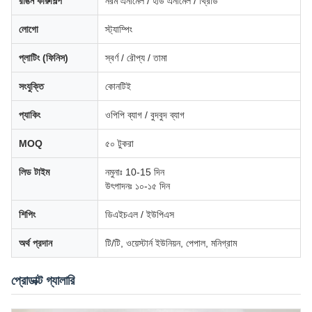
রঙিন কারুশিল্প
নরম এনামেল / হার্ড এনামেল / থ্রিডি
লোগো
স্ট্যাম্পিং
প্লাটিং (ফিনিস)
স্বর্ণ / রৌপ্য / তামা
সংযুক্তি
কোনটিই
প্যাকিং
ওপিপি ব্যাগ / বুদবুদ ব্যাগ
MOQ
৫০ টুকরা
লিড টাইম
নমুনাঃ 10-15 দিন
উৎপাদনঃ ১০-১৫ দিন
শিপিং
ডিএইচএল / ইউপিএস
অর্থ প্রদান
টি/টি, ওয়েস্টার্ন ইউনিয়ন, পেপাল, মনিগ্রাম
প্রোডাক্ট গ্যালারি