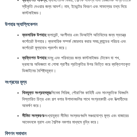
ব্যক্তিগত সাফল্য:
অ্যাথলেটিক বিজয়, শৈল্পিক সাফল্য এবং বৈজ্ঞানিক অগ্রগতিকে
স্বীকৃতি দেওয়ার জন্য আদর্শ। নাম, ইভেন্টের বিবরণ এবং সাফল্যের তথ্য দিয়ে
কাস্টমাইজড।
উপহার অ্যাপ্লিকেশন
ব্যবসায়িক উপহার:
ক্লায়েন্ট, অংশীদার এবং ভিআইপি অতিথিদের জন্য স্বতন্ত্র
কর্পোরেট উপহার। ব্যবসায়িক সম্পর্ক জোরদার করার সময় ব্র্যান্ডের পরিচয় এবং
কর্পোরেট মূল্যবোধ প্রদর্শন করে।
ব্যক্তিগত উপহার:
বন্ধু এবং পরিবারের জন্য কাস্টমাইজড টোকেন যা শখ,
ভ্রমণের অভিজ্ঞতা বা পোষা প্রাণীর প্রতিকৃতির উপর ভিত্তি করে ব্যক্তিগতকৃত
ডিজাইনের বৈশিষ্ট্যযুক্ত।
সংগ্রহের মূল্য
থিমযুক্ত সংগ্রহসমূহঃ
সিনেমা সিরিজ, পৌরাণিক কাহিনী এবং সাংস্কৃতিক থিমগুলি
বিস্তারিত চিত্র এবং গল্প বলার উপাদানগুলির সাথে সংগ্রহকারী এবং উত্সাহীদের
আকর্ষণ করে।
সীমিত সংস্করণঃ
সংখ্যাযুক্ত সীমিত সংস্করণগুলি সঞ্চয়যোগ্য মূল্য এবং বাজারের
আবেদনকে হ্রাস এবং শৈল্পিক নকশার মাধ্যমে বৃদ্ধি করে।
বিপণন সমাধান