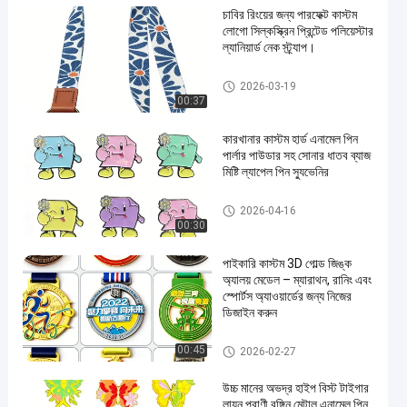
চাবির রিংয়ের জন্য পারফেক্ট কাস্টম
লোগো সিল্কস্ক্রিন প্রিন্টেড পলিয়েস্টার
ল্যানিয়ার্ড নেক স্ট্র্যাপ।
ব্যক্তিগতকৃত ল্যানিয়ার্ডস
2026-03-19
00:37
কারখানার কাস্টম হার্ড এনামেল পিন ️
পার্লার পাউডার সহ সোনার ধাতব ব্যাজ ️
মিষ্টি ল্যাপেল পিন স্যুভেনির
কাস্টম লেপেল পিন
2026-04-16
00:30
পাইকারি কাস্টম 3D গোল্ড জিঙ্ক
অ্যালয় মেডেল – ম্যারাথন, রানিং এবং
স্পোর্টস অ্যাওয়ার্ডের জন্য নিজের
ডিজাইন করুন
কাস্টম পদক
00:45
2026-02-27
উচ্চ মানের অভদ্র হাইপ বিস্ট টাইগার
লায়ন প্রাণী রঙ্গিন মেটাল এনামেল পিন